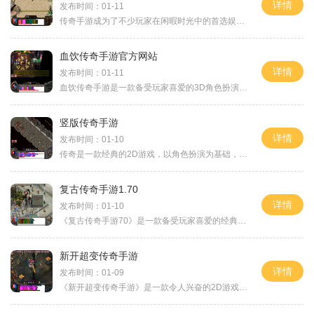
详情
发布时间：01-11
传奇手游成为了不少玩家在闲暇时光中的首选娱乐方式。不少手游往往存在着高额的充值门槛，让不少玩家望而却步。针对这个问题，市场上逐渐涌现出了一批不充钱也能畅玩的传奇手
血饮传奇手游官方网站
详情
发布时间：01-11
血饮传奇手游是一款备受玩家喜爱的3D角色扮演游戏，它具有华丽的画面表现、精巧的游戏设定和丰富的玩法内容。本文将为大家介绍血饮传奇手游官方网站，以及其中包含的游戏玩法。
竖版传奇手游
详情
发布时间：01-10
传奇是一款经典的2D游戏，以角色扮演为基础，拥有万人在线的特点，是一款非常受欢迎的手游。游戏中有着丰富多样的玩法，玩家之间可以进行互动，共同体验游戏的乐趣。在传奇游戏
复古传奇手游1.70
详情
发布时间：01-10
《复古传奇手游70》是一款备受玩家喜爱的经典传奇游戏的手游版本。游戏采用复古场景和经典玩法，致力于带给玩家最纯正的传奇游戏体验。本文将详细介绍游戏的玩法，并带领读者进
新开超变传奇手游
详情
发布时间：01-09
《新开超变传奇手游》是一款令人兴奋的2D游戏，提供了丰富的传奇冒险体验。作为一款经典的角色扮演游戏，它不仅有着万人在线的大规模玩法，还提供了丰富的玩家互动功能，让玩家