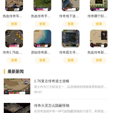
热血传奇等级经验怎么刷
热血传奇手游一天能赚多少元宝
传奇地下迷宫怎么进
传奇哪个职业最好玩
查看
查看
查看
查看
传奇1.76血饮哪里打
原始传奇新年活动攻略
传奇霸主寻龙探宝什么时候开
热血传奇新手村第一把武器在哪
查看
查看
查看
查看
最新新闻
1.76复古传奇道士攻略
道士作为三大职业之一，以其独特的技能体系和战术定位深受玩家青睐。这个职业最大的特色在于均衡的能力表现，既拥有不俗的输出能力，也具备优秀的生存能力和辅助技能。道士的
08-07
传奇火灵怎么隐蔽怪物
在传奇游戏中有一种巧妙隐蔽怪物的小技巧，利用道士职业特有的隐身术可以有效规避怪物的侦测。隐身术作为道士的核心技能之一，能让小伙伴们在隐身期间不被普通怪物发现，从而