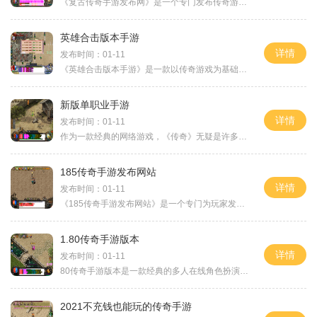
《复古传奇手游发布网》是一个专门发布传奇游戏的网站，为广大玩家提供最新、最全面的传奇游戏消息和资讯。传奇游戏是一种经典的2D游戏，以角色扮演为基础，有着丰富的游戏内容
英雄合击版本手游
详情
发布时间：01-11
《英雄合击版本手游》是一款以传奇游戏为基础的2D角色扮演手游，采用万人在线的模式，玩家之间可以进行实时互动。这款手游中，玩家需要通过自己的智慧和技巧，与其他玩家一起冒
新版单职业手游
详情
发布时间：01-11
作为一款经典的网络游戏，《传奇》无疑是许多玩家的心头好。新版单职业手游再度携手这款经典游戏，为我们带来了更多令人兴奋的体验。在这个2D游戏中，你将进入一个充满角色扮演
185传奇手游发布网站
详情
发布时间：01-11
《185传奇手游发布网站》是一个专门为玩家发布185传奇手游资讯的在线平台。作为一款经典的传奇手游，185传奇通过独创的玩法、精美的画面以及丰富多样的游戏内容，赢得了广大玩家
1.80传奇手游版本
详情
发布时间：01-11
80传奇手游版本是一款经典的多人在线角色扮演游戏。它继承了传奇游戏的血脉，延续了其丰富的游戏世界和刺激的玩法，为玩家带来了一场精彩纷呈的冒险之旅。这个版本中，玩家可以
2021不充钱也能玩的传奇手游