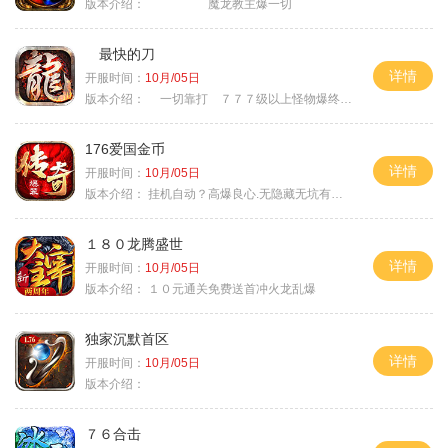
版本介绍：
魔龙教主爆一切
最快的刀
详情
开服时间：
10月/05日
版本介绍：
一切靠打 ７７７级以上怪物爆终极
176爱国金币
详情
开服时间：
10月/05日
版本介绍：
挂机自动？高爆良心.无隐藏无坑有时间就是
１８０龙腾盛世
详情
开服时间：
10月/05日
版本介绍：
１０元通关免费送首冲火龙乱爆
独家沉默首区
详情
开服时间：
10月/05日
版本介绍：
７６合击