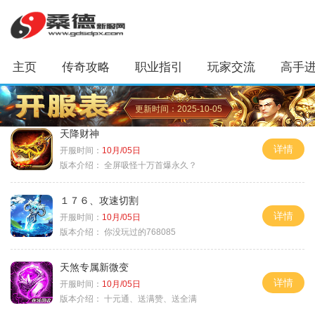
主页
传奇攻略
职业指引
玩家交流
高手
更新时间：2025-10-05
天降财神
详情
开服时间：
10月/05日
版本介绍：
全屏吸怪十万首爆永久？
１７６、攻速切割
详情
开服时间：
10月/05日
版本介绍：
你没玩过的768085
天煞专属新微变
详情
开服时间：
10月/05日
版本介绍：
十元通、送满赞、送全满