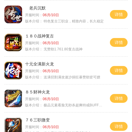
老兵沉默
详情
开服时间：
06月/10日
版本介绍：
特色复古三职业，精致内容，长久稳定
１８０战神复古
详情
开服时间：
06月/10日
版本介绍：
无赞助1.761.80复古战神
十元全满新火龙
详情
开服时间：
06月/10日
版本介绍：
送满切割满攻速沙捐狂暴赞助皆可嫖
８５财神火龙
详情
开服时间：
06月/10日
版本介绍：
极品元素看脸无秒杀超爽特戒BUFF无合成
７６三职微变
详情
开服时间：
06月/10日