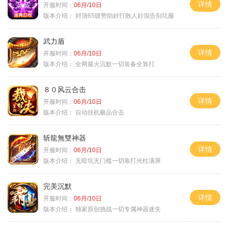
详情
开服时间：
06月/10日
版本介绍：
封顶65级赞助好打散人好混告别坑服
武力盾
详情
开服时间：
06月/10日
版本介绍：
全网最火沉默一切装备全靠打
８０风云合击
详情
开服时间：
06月/10日
版本介绍：
自动挂机极品合击
斩龍無雙神器
详情
开服时间：
06月/10日
版本介绍：
无暗坑无门槛一切靠打光柱满屏
完美沉默
详情
开服时间：
06月/10日
版本介绍：
独家原创挑战一切专属神器迷失