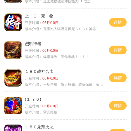
版本介绍：
道士宠物猛法师技能无CD战士
上．古．宠．物
详情
开服时间：
06月/10日
版本介绍：
宝宝比人猛野外抓宠ＳＳＳＳ神器
烈斩神器
详情
开服时间：
06月/10日
版本介绍：
爆率无敌、等你来战！！！！
１８０战神合击
详情
开服时间：
06月/10日
版本介绍：
一切全爆、散人称霸、装备保值、长期耐玩
(１.７６)
详情
开服时间：
06月/10日
版本介绍：
零充终极
１８０龙翔火龙