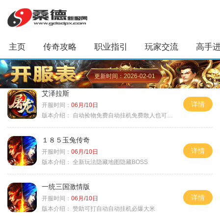
主页
传奇攻略
职业指引
玩家交流
高手
更新时间：2026-02-01
艾泽拉斯
详情
开服时间：
06月/10日
版本介绍：
自动捡物免费自动挂机免费散人也可毕业
１８５玉兔传奇
详情
开服时间：
06月/10日
版本介绍：
全新玩法隐藏地图隐藏BOSS
一统三国激情版
详情
开服时间：
06月/10日
版本介绍：
赞助可打自动自动挂机必爆大米